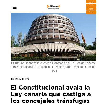
DESCARGA
MIRAPLAY
Buzón de
Sugerencias
Contratar
Publicidad
Contacto
Comercial
El Tribunal rechaza la cuestión planteada por un juez de Tenerife
a raíz del recurso de dos ediles de Valle Gran Rey expulsados del
PSOE
TRIBUNALES
El Constitucional avala la
Ley canaria que castiga a
los concejales tránsfugas