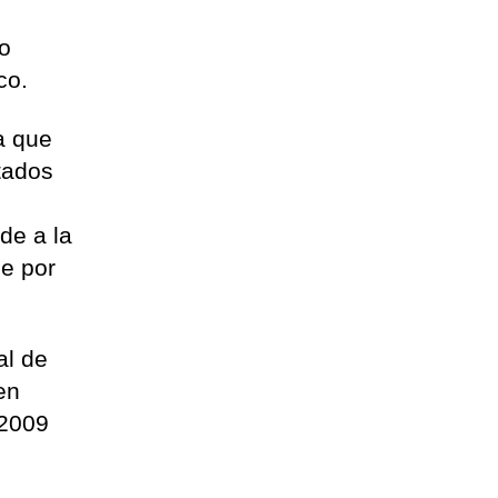
jo
co.
a que
tados
de a la
de por
al de
en
 2009