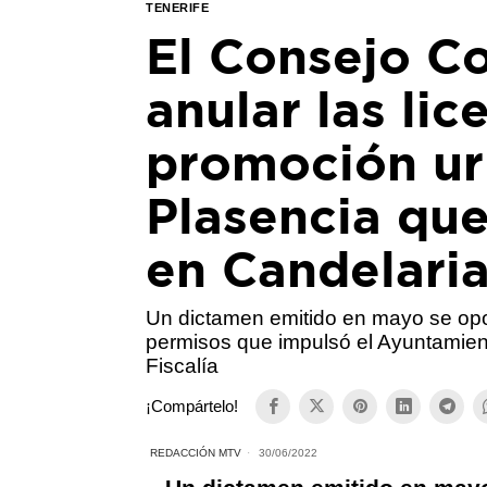
TENERIFE
El Consejo Co
anular las lic
promoción urb
Plasencia que
en Candelari
Un dictamen emitido en mayo se opon
permisos que impulsó el Ayuntamien
Fiscalía
¡Compártelo!
REDACCIÓN MTV
30/06/2022