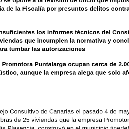
se opone a la revisión de oficio que impuls
 de la Fiscalía por presuntos delitos contra
nsuficientes los informes técnicos del Consi
 viviendas que incumplen la normativa y conc
ara tumbar las autorizaciones
 Promotora Puntalarga ocupan cerca de 2.0
ústico, aunque la empresa alega que solo af
ejo Consultivo de Canarias el pasado 4 de ma
 obras de 25 viviendas que la empresa Promoto
lia Plasencia, construyó en el municipio tinerf