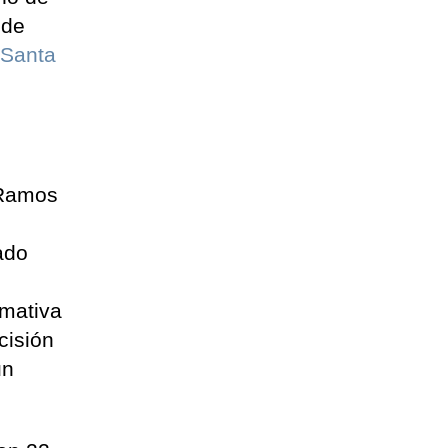
 de
 Santa
 Ramos
ado
rmativa
cisión
un