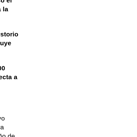
ó el
 la
storio
luye
00
ecta a
yo
ra
eño de