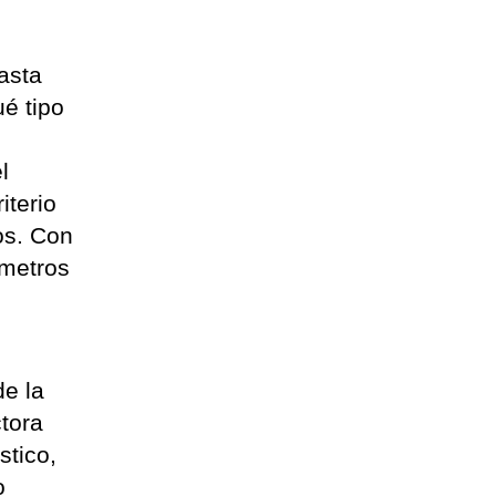
asta
ué tipo
l
iterio
os. Con
 metros
de la
ctora
stico,
o