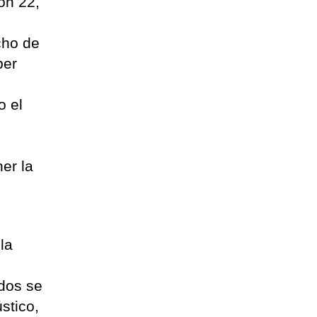
on 22,
cho de
ber
o el
er la
la
ados se
stico,