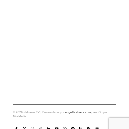
©
2026
- Mírame TV | Desarrollado por
angel2cabrera.com
para Grupo
MiraMedia