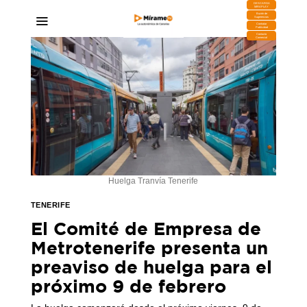
DESCARGA
MIRAPLAY
Buzón de
Sugerencias
Contratar
Publicidad
Contacto
Comercial
Huelga Tranvía Tenerife
TENERIFE
El Comité de Empresa de
Metrotenerife presenta un
preaviso de huelga para el
próximo 9 de febrero