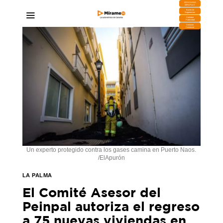
DESCARGA
MIRAPLAY
Buzón de
Sugerencias
Contratar
Publicidad
Contacto
Comercial
Un experto protegido contra los gases camina en Puerto Naos.
/ElApurón
LA PALMA
El Comité Asesor del
Peinpal autoriza el regreso
a 75 nuevas viviendas en