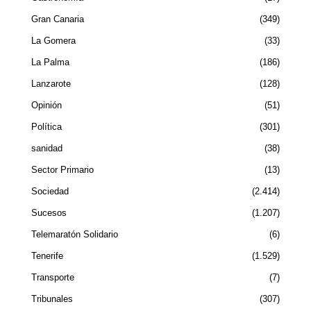
Gran Canaria
349
La Gomera
33
La Palma
186
Lanzarote
128
Opinión
51
Política
301
sanidad
38
Sector Primario
13
Sociedad
2.414
Sucesos
1.207
Telemaratón Solidario
6
Tenerife
1.529
Transporte
7
Tribunales
307