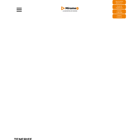
DESCARGA
MIRAPLAY
Buzón de
Sugerencias
Contratar
Publicidad
Contacto
Comercial
TENERIFE