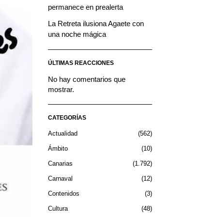
permanece en prealerta
La Retreta ilusiona Agaete con
una noche mágica
ÚLTIMAS REACCIONES
No hay comentarios que
mostrar.
CATEGORÍAS
Actualidad
562
Ámbito
10
Canarias
1.792
Carnaval
12
Contenidos
3
Cultura
48