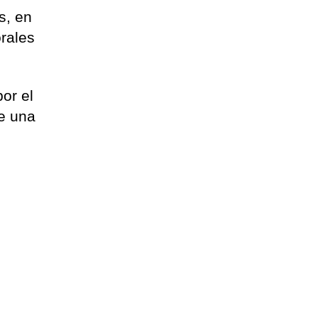
s, en
rales
or el
e una