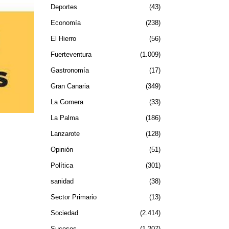
Deportes
43
Economía
238
El Hierro
56
Fuerteventura
1.009
Gastronomía
17
Gran Canaria
349
La Gomera
33
La Palma
186
Lanzarote
128
Opinión
51
Política
301
sanidad
38
Sector Primario
13
Sociedad
2.414
Sucesos
1.207