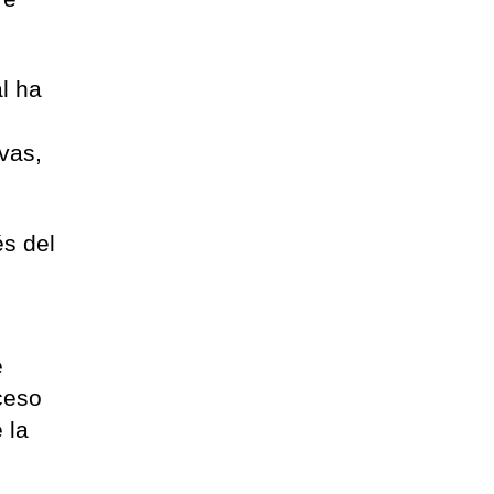
al ha
ivas,
és del
o
e
oceso
 la