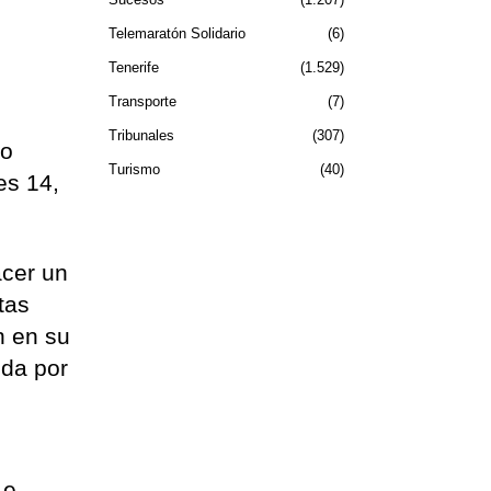
Telemaratón Solidario
6
Tenerife
1.529
Transporte
7
Tribunales
307
jo
Turismo
40
es 14,
acer un
tas
n en su
ida por
 e