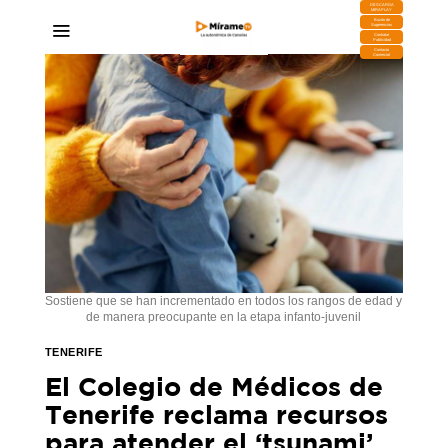
DESCARGA
MIRAPLAY
Buzón de
Sugerencias
Contratar
Publicidad
Contacto
Comercial
Sostiene que se han incrementado en todos los rangos de edad y
de manera preocupante en la etapa infanto-juvenil
TENERIFE
El Colegio de Médicos de
Tenerife reclama recursos
para atender el ‘tsunami’