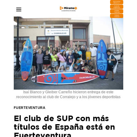
DESCARGA
MIRAPLAY
Buzón de
Sugerencias
Contratar
Publicidad
Contacto
Comercial
Isaí Blanco y Gleiber Carreño hicieron entrega de este
reconocimiento al club de Corralejo y a los jóvenes deportistas
FUERTEVENTURA
El club de SUP con más
títulos de España está en
Fuerteventura