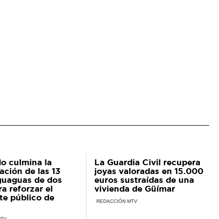
do culmina la
La Guardia Civil recupera
ación de las 13
joyas valoradas en 15.000
guaguas de dos
euros sustraídas de una
ra reforzar el
vivienda de Güímar
te público de
REDACCIÓN MTV
MTV