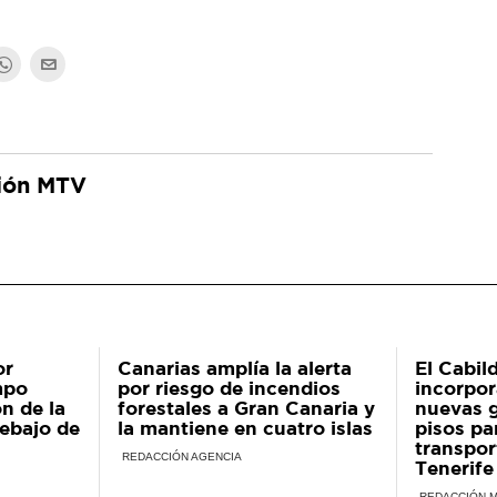
ión MTV
or
Canarias amplía la alerta
El Cabil
mpo
por riesgo de incendios
incorpor
n de la
forestales a Gran Canaria y
nuevas 
ebajo de
la mantiene en cuatro islas
pisos pa
transpor
REDACCIÓN AGENCIA
Tenerife
REDACCIÓN 