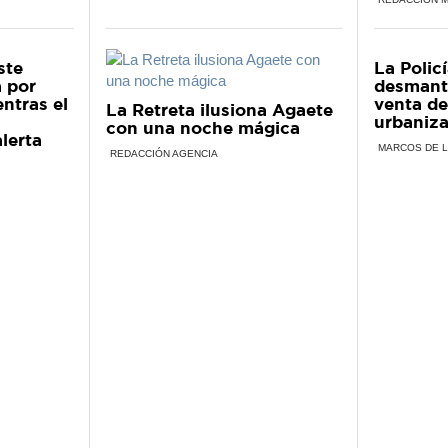
ste
La Polic
a por
desmant
entras el
venta de
La Retreta ilusiona Agaete
urbaniza
con una noche mágica
lerta
MARCOS DE 
REDACCIÓN AGENCIA