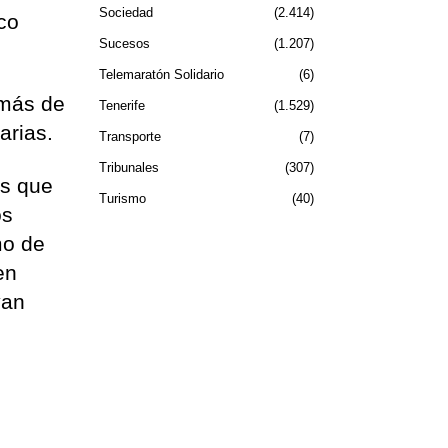
Sociedad
2.414
oco
Sucesos
1.207
Telemaratón Solidario
6
emás de
Tenerife
1.529
arias.
Transporte
7
Tribunales
307
os que
Turismo
40
os
mo de
en
yan