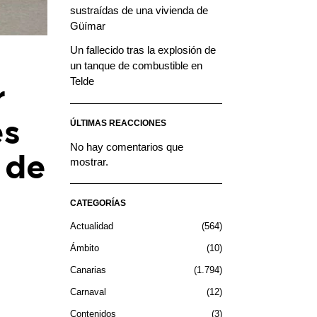
sustraídas de una vivienda de
Güímar
Un fallecido tras la explosión de
un tanque de combustible en
Telde
r
es
ÚLTIMAS REACCIONES
No hay comentarios que
 de
mostrar.
CATEGORÍAS
Actualidad
564
Ámbito
10
Canarias
1.794
Carnaval
12
Contenidos
3