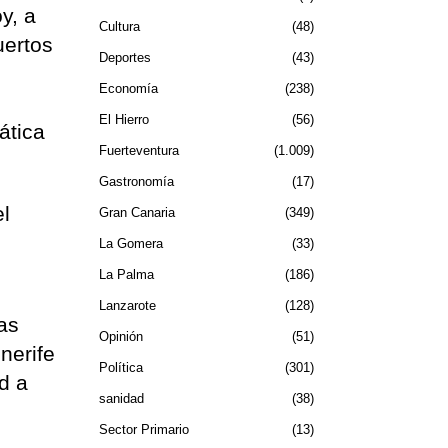
y, a
Cultura
48
uertos
Deportes
43
Economía
238
El Hierro
56
ática
Fuerteventura
1.009
Gastronomía
17
el
Gran Canaria
349
La Gomera
33
La Palma
186
Lanzarote
128
vas
Opinión
51
nerife
Política
301
d a
sanidad
38
Sector Primario
13