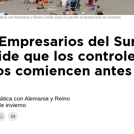
ática con Alemania y Reino Unido para no perder la temporada de invierno
 Empresarios del Su
ide que los control
os comiencen antes
mática con Alemania y Reino
e invierno