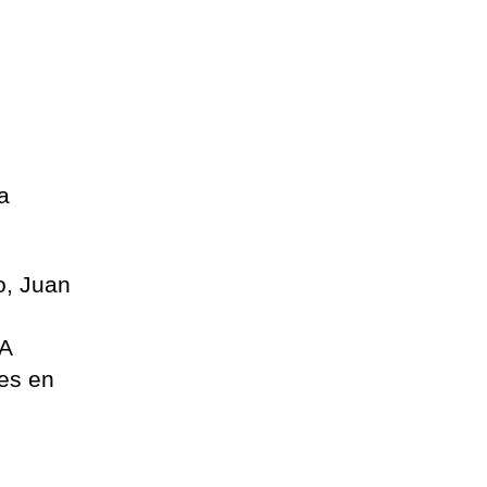
a
no, Juan
y
RA
es en