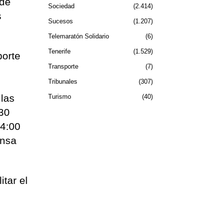
 de
Sociedad
2.414
s
Sucesos
1.207
Telemaratón Solidario
6
Tenerife
1.529
porte
Transporte
7
Tribunales
307
las
Turismo
40
:30
14:00
ansa
tar el