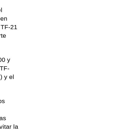
l
cen
a TF-21
rte
00 y
 TF-
 y el
os
tas
itar la