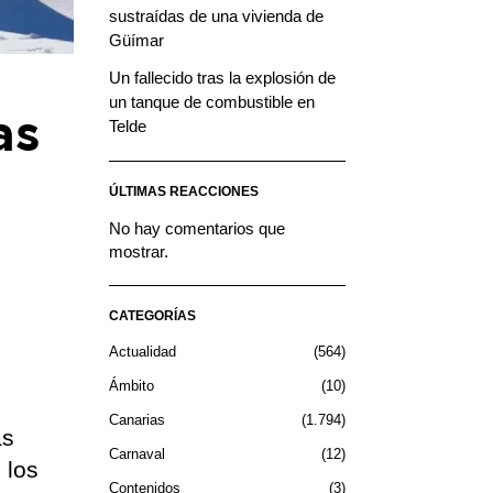
sustraídas de una vivienda de
Güímar
Un fallecido tras la explosión de
un tanque de combustible en
as
Telde
ÚLTIMAS REACCIONES
No hay comentarios que
mostrar.
CATEGORÍAS
Actualidad
564
Ámbito
10
Canarias
1.794
as
Carnaval
12
 los
Contenidos
3