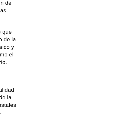
ón de
las
s que
o de la
sico y
omo el
io.
alidad
de la
estales
s