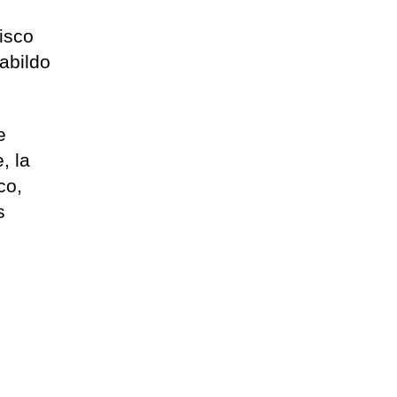
isco
abildo
e
, la
co,
s