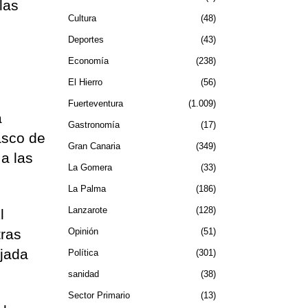
las
Cultura
48
Deportes
43
Economía
238
El Hierro
56
Fuerteventura
1.009
a
Gastronomía
17
asco de
Gran Canaria
349
a las
La Gomera
33
La Palma
186
Lanzarote
128
l
tras
Opinión
51
ajada
Política
301
sanidad
38
Sector Primario
13