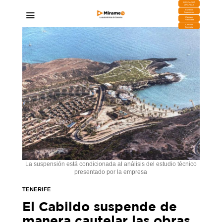
DESCARGA
MIRAPLAY
Buzón de
Sugerencias
Contratar
Publicidad
Contacto
Comercial
La suspensión está condicionada al análisis del estudio técnico
presentado por la empresa
TENERIFE
El Cabildo suspende de
manera cautelar las obras