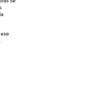
horas se
s
la
 ese
a