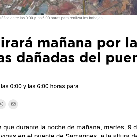
ráfico entre las 0:00 y las 6:00 horas para realizar los trabajos
tirará mañana por l
as dañadas del pue
e las 0:00 y las 6:00 horas para
de que durante la noche de mañana, martes, 9 d
 vigas en el puente de Samarines, a la altura d