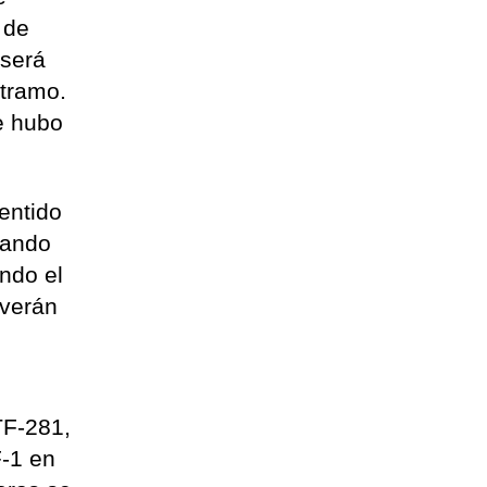
 de
 será
 tramo.
e hubo
sentido
eando
endo el
 verán
TF-281,
F-1 en