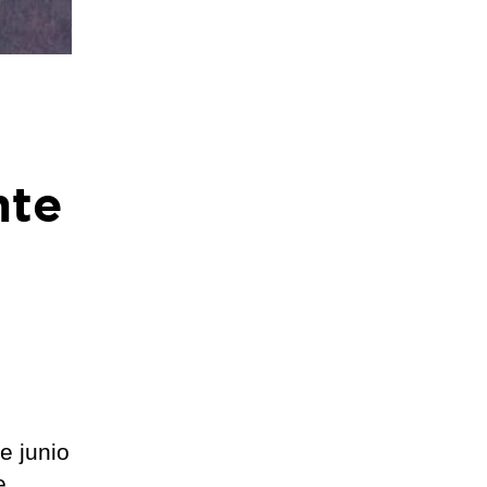
a
nte
e junio
e