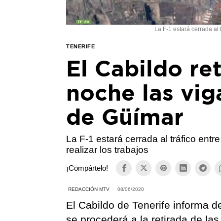
La F-1 estará cerrada al t
TENERIFE
El Cabildo re
noche las vig
de Güímar
La F-1 estará cerrada al tráfico entr
realizar los trabajos
¡Compártelo!
REDACCIÓN MTV
08/06/2020
El Cabildo de Tenerife informa 
se procederá a la retirada de las