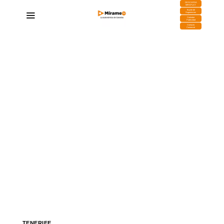
DESCARGA
MIRAPLAY
Buzón de
Sugerencias
Contratar
Publicidad
Contacto
Comercial
TENERIFE