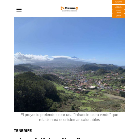
DESCARGA
MIRAPLAY
Buzón de
Sugerencias
Contratar
Publicidad
Contacto
Comercial
El proyecto pretende crear una "infraestructura verde" que
relacionará ecosistemas saludables
TENERIFE