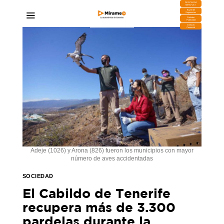
DESCARGA
MIRAPLAY
Buzón de
Sugerencias
Contratar
Publicidad
Contacto
Comercial
Adeje (1026) y Arona (826) fueron los municipios con mayor
número de aves accidentadas
SOCIEDAD
El Cabildo de Tenerife
recupera más de 3.300
pardelas durante la