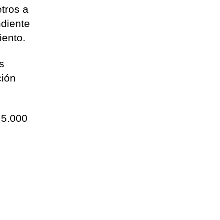
tros a
ndiente
iento.
s
ción
 5.000