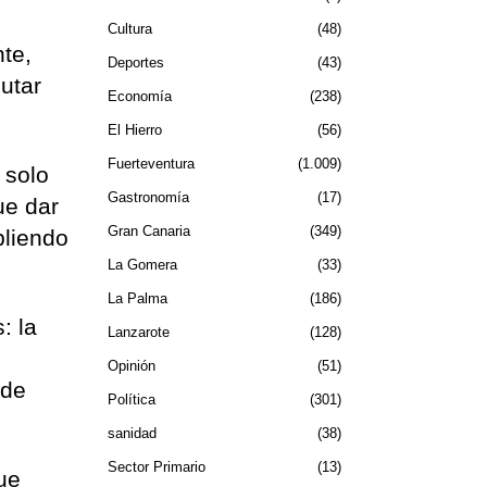
Cultura
48
nte,
Deportes
43
utar
Economía
238
El Hierro
56
Fuerteventura
1.009
 solo
Gastronomía
17
ue dar
Gran Canaria
349
pliendo
La Gomera
33
La Palma
186
: la
Lanzarote
128
Opinión
51
 de
Política
301
sanidad
38
Sector Primario
13
que