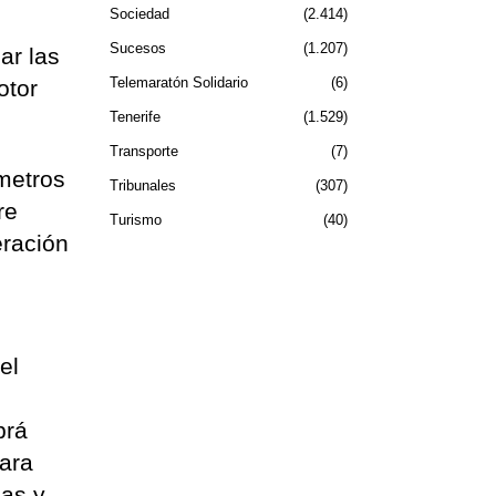
Sociedad
2.414
Sucesos
1.207
ar las
Telemaratón Solidario
6
otor
Tenerife
1.529
Transporte
7
 metros
Tribunales
307
re
Turismo
40
eración
el
brá
para
zas y