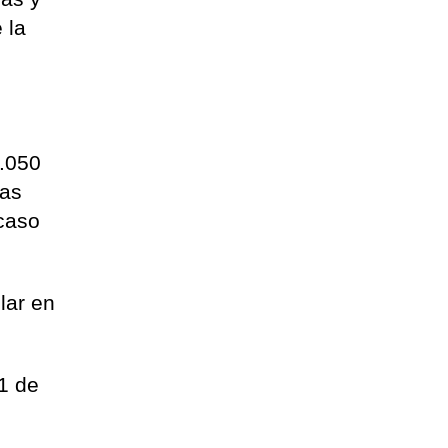
 la
4.050
tas
 caso
lar en
11 de