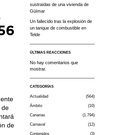
sustraídas de una vivienda de
s
Güímar
Un fallecido tras la explosión de
 56
un tanque de combustible en
Telde
ÚLTIMAS REACCIONES
No hay comentarios que
mostrar.
CATEGORÍAS
Actualidad
564
iente
Ámbito
10
o de
Canarias
1.794
ntará
ón de
Carnaval
12
Contenidos
3