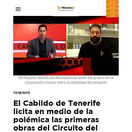
DESCARGA
MIRAPLAY
Buzón de
Sugerencias
Contratar
Publicidad
Contacto
Comercial
#ElRepaso abordó las discrepancias entre los grupos de la
corporación insular sobre la viabilidad del proyecto
TENERIFE
El Cabildo de Tenerife
licita en medio de la
polémica las primeras
obras del Circuito del