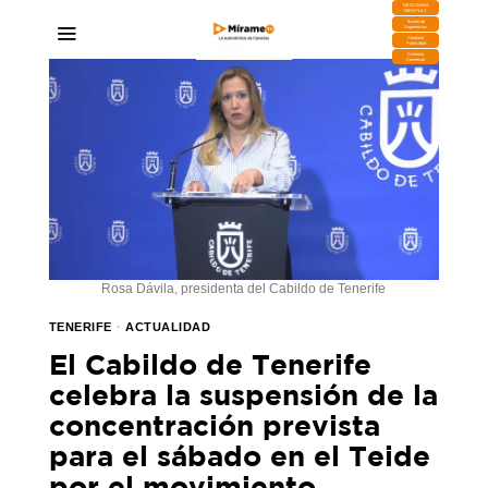
DESCARGA
MIRAPLAY
Buzón de
Sugerencias
Contratar
Publicidad
Contacto
Comercial
Rosa Dávila, presidenta del Cabildo de Tenerife
TENERIFE
·
ACTUALIDAD
El Cabildo de Tenerife
celebra la suspensión de la
concentración prevista
para el sábado en el Teide
por el movimiento