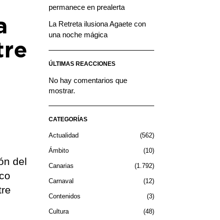
permanece en prealerta
a
La Retreta ilusiona Agaete con
una noche mágica
tre
ÚLTIMAS REACCIONES
No hay comentarios que
mostrar.
CATEGORÍAS
Actualidad
562
Ámbito
10
ón del
Canarias
1.792
ico
Carnaval
12
tre
Contenidos
3
Cultura
48