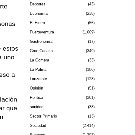
Deportes
43
rte
Economía
238
rsonas
El Hierro
56
Fuerteventura
1.009
Gastronomía
17
e estos
Gran Canaria
349
á uno
La Gomera
33
La Palma
186
ceso a
Lanzarote
128
Opinión
51
Política
301
lación
tar que
sanidad
38
en
Sector Primario
13
Sociedad
2.414
Sucesos
1.207