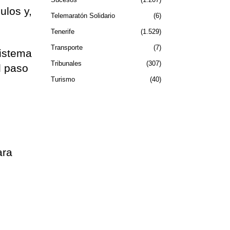
ulos y,
Telemaratón Solidario
6
Tenerife
1.529
Transporte
7
sistema
Tribunales
307
l paso
Turismo
40
ara