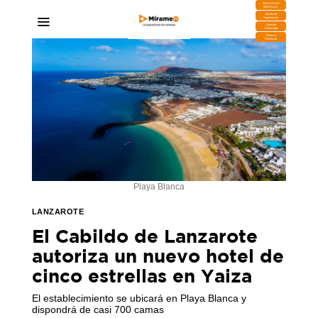
DESCARGA
MIRAPLAY
Buzón de
Sugerencias
Contratar
Publicidad
Contacto
Comercial
Playa Blanca
LANZAROTE
El Cabildo de Lanzarote
autoriza un nuevo hotel de
cinco estrellas en Yaiza
El establecimiento se ubicará en Playa Blanca y
dispondrá de casi 700 camas