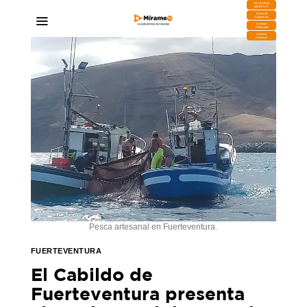
DESCARGA
MIRAPLAY
Buzón de
Sugerencias
Contratar
Publicidad
Contacto
Comercial
Pesca artesanal en Fuerteventura.
FUERTEVENTURA
El Cabildo de
Fuerteventura presenta