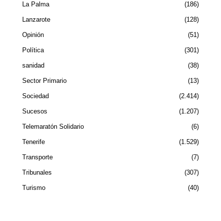
La Palma
186
Lanzarote
128
Opinión
51
Política
301
sanidad
38
Sector Primario
13
Sociedad
2.414
Sucesos
1.207
Telemaratón Solidario
6
Tenerife
1.529
Transporte
7
Tribunales
307
Turismo
40