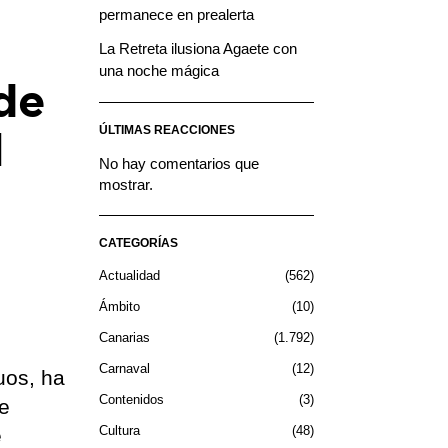
permanece en prealerta
La Retreta ilusiona Agaete con
una noche mágica
de
ÚLTIMAS REACCIONES
l
No hay comentarios que
mostrar.
CATEGORÍAS
Actualidad
562
Ámbito
10
Canarias
1.792
Carnaval
12
uos, ha
Contenidos
3
de
Cultura
48
e