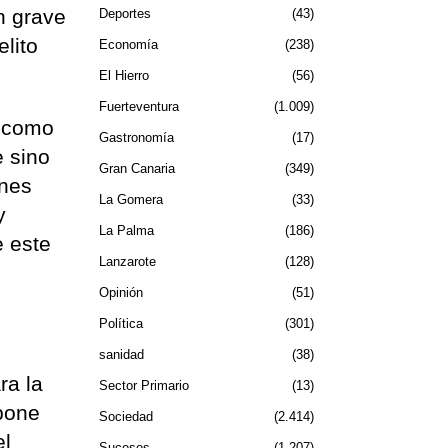
n grave
Deportes
43
elito
Economía
238
El Hierro
56
Fuerteventura
1.009
, como
Gastronomía
17
e sino
Gran Canaria
349
ones
La Gomera
33
y
La Palma
186
e este
Lanzarote
128
Opinión
51
Política
301
sanidad
38
ra la
Sector Primario
13
spone
Sociedad
2.414
el
Sucesos
1.207