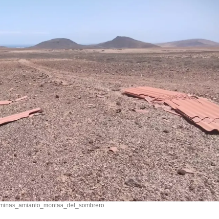
aminas_amianto_montaa_del_sombrero