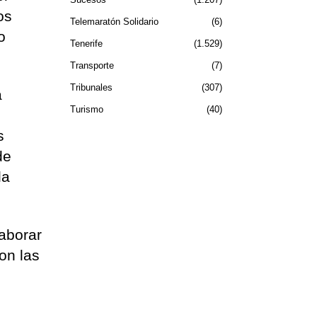
os
Telemaratón Solidario
6
o
Tenerife
1.529
Transporte
7
Tribunales
307
a
Turismo
40
s
de
la
laborar
on las