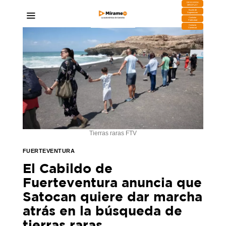
DESCARGA
MIRAPLAY
Buzón de
Sugerencias
Contratar
Publicidad
Contacto
Comercial
Tierras raras FTV
FUERTEVENTURA
El Cabildo de
Fuerteventura anuncia que
Satocan quiere dar marcha
atrás en la búsqueda de
tierras raras