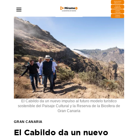
DESCARGA
MIRAPLAY
Buzón de
Sugerencias
Contratar
Publicidad
Contacto
Comercial
El Cabildo da un nuevo impulso al futuro modelo turístico
sostenible del Paisaje Cultural y la Reserva de la Biosfera de
Gran Canaria
GRAN CANARIA
El Cabildo da un nuevo