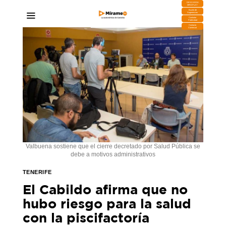
DESCARGA
MIRAPLAY
Buzón de
Sugerencias
Contratar
Publicidad
Contacto
Comercial
Valbuena sostiene que el cierre decretado por Salud Pública se
debe a motivos administrativos
TENERIFE
El Cabildo afirma que no
hubo riesgo para la salud
con la piscifactoría