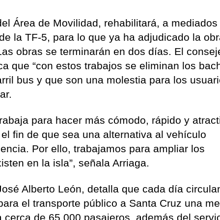
del Área de Movilidad, rehabilitará, a mediados
s de la TF-5, para lo que ya ha adjudicado la ob
Las obras se terminarán en dos días. El consej
ica que “con estos trabajos se eliminan los bac
arril bus y que son una molestia para los usuari
ar.
rabaja para hacer más cómodo, rápido y atract
 el fin de que sea una alternativa al vehículo
uencia. Por ello, trabajamos para ampliar los
isten en la isla”, señala Arriaga.
 José Alberto León, detalla que cada día circula
 para el transporte público a Santa Cruz una m
 cerca de 65.000 pasajeros, además del servi