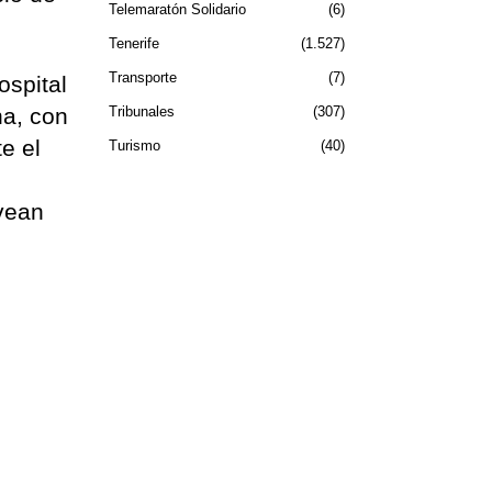
Telemaratón Solidario
6
Tenerife
1.527
Transporte
7
ospital
Tribunales
307
na, con
e el
Turismo
40
 vean