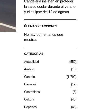
Candelaria insisten en proteger
la salud ocular durante el verano
y el eclipse del 12 de agosto
ÚLTIMAS REACCIONES
No hay comentarios que
mostrar.
CATEGORÍAS
Actualidad
559
Ámbito
10
Canarias
1.792
Carnaval
12
Contenidos
3
Cultura
48
Deportes
43