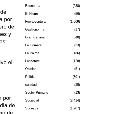
Economía
238
 de
El Hierro
56
ra por
Fuerteventura
1.009
ero de
Gastronomía
17
hes y
Gran Canaria
348
os”,
La Gomera
33
La Palma
186
Lanzarote
128
ivo el
Opinión
51
Política
301
sanidad
38
Sector Primario
13
n por
Sociedad
2.414
edia de
Sucesos
1.207
cio de