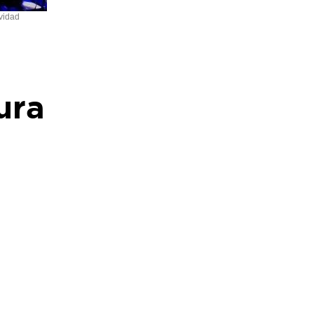
ividad
ura