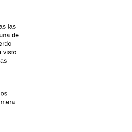
as las
 una de
uerdo
a visto
vas
los
imera
n