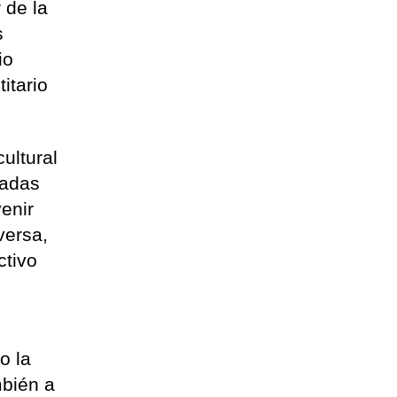
 de la
s
io
itario
ultural
eadas
venir
versa,
ctivo
o la
mbién a