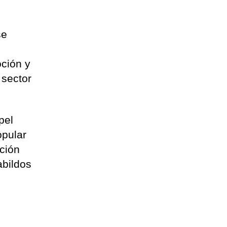
se
oción y
 sector
pel
opular
ación
abildos