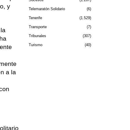
o, y
Telemaratón Solidario
6
Tenerife
1.529
Transporte
7
 la
Tribunales
307
 ha
Turismo
40
mente
amente
n a la
 con
litario