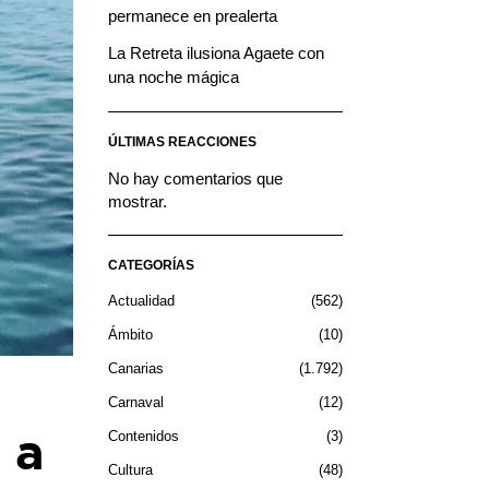
permanece en prealerta
La Retreta ilusiona Agaete con
una noche mágica
ÚLTIMAS REACCIONES
No hay comentarios que
mostrar.
CATEGORÍAS
Actualidad
562
Ámbito
10
Canarias
1.792
Carnaval
12
 a
Contenidos
3
Cultura
48