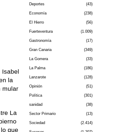
Deportes
43
Economía
238
El Hierro
56
Fuerteventura
1.009
Gastronomía
17
Gran Canaria
349
La Gomera
33
La Palma
186
 Isabel
Lanzarote
128
en la
Opinión
51
n mular
Política
301
sanidad
38
tre La
Sector Primario
13
bierno
Sociedad
2.414
 lo que
Sucesos
1.207