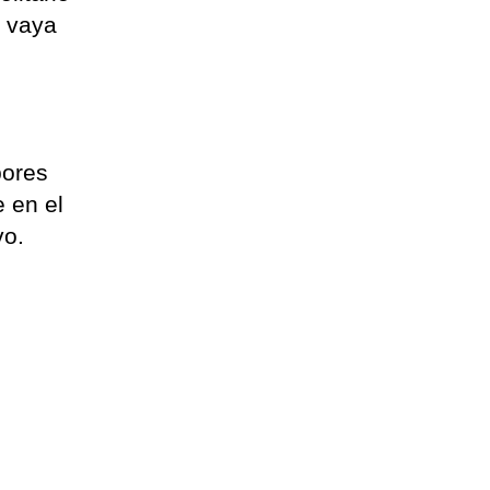
e vaya
bores
 en el
vo.