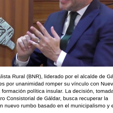
sta Rural (BNR), liderado por el alcalde de Gá
tes por unanimidad romper su vínculo con Nue
formación política insular. La decisión, tomad
ro Consistorial de Gáldar, busca recuperar la
un nuevo rumbo basado en el municipalismo y 