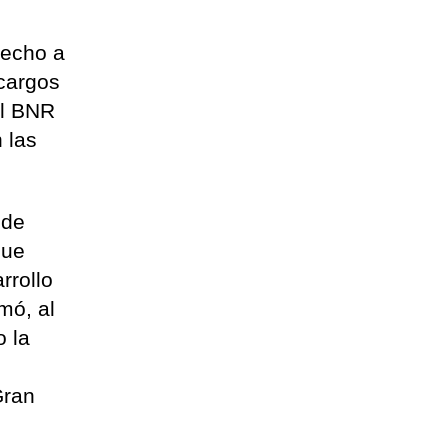
recho a
 cargos
el BNR
 las
 de
que
rrollo
mó, al
 la
Gran