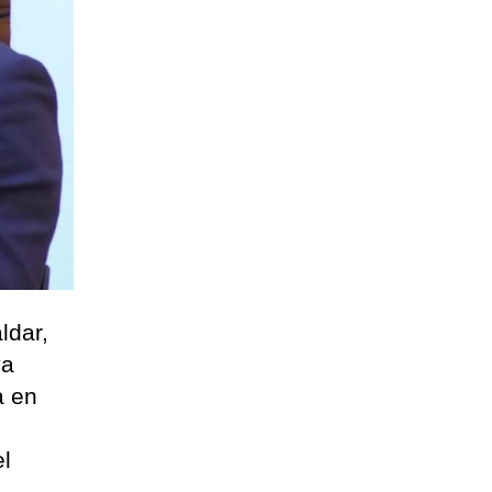
ldar,
va
a en
el