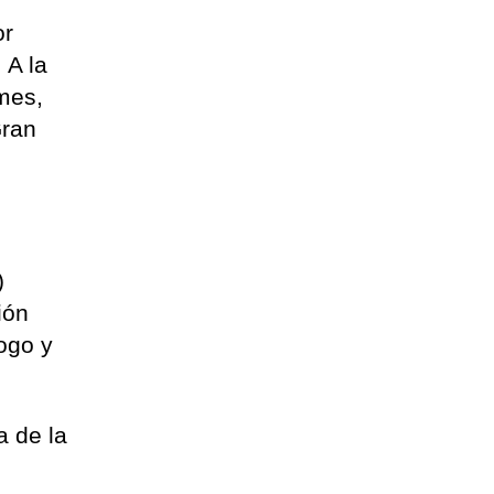
or
 A la
mes,
Gran
)
ión
ogo y
 de la