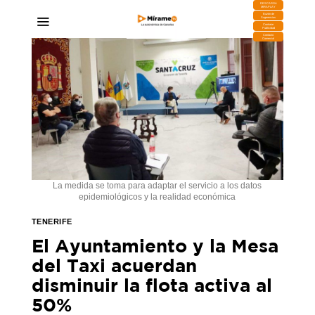
DESCARGA
MIRAPLAY
Buzón de
Sugerencias
Contratar
Publicidad
Contacto
Comercial
La medida se toma para adaptar el servicio a los datos
epidemiológicos y la realidad económica
TENERIFE
El Ayuntamiento y la Mesa
del Taxi acuerdan
disminuir la flota activa al
50%