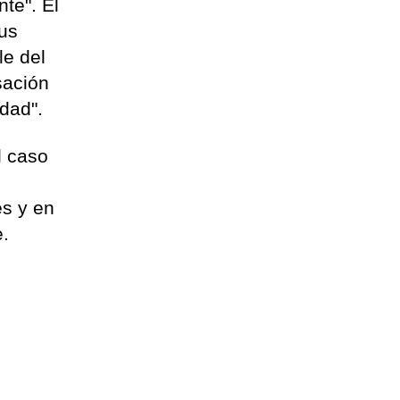
te". El
sus
le del
sación
dad".
l caso
es y en
e.