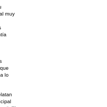
u
eal muy
s
tía
s
 que
a lo
elatan
cipal