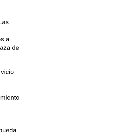
 Las
es a
laza de
vicio
amiento
s
 pueda