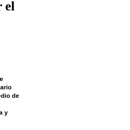
 el
de
tario
edio de
a y