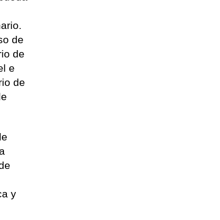
ario.
so de
rio de
el e
rio de
de
de
la
 de
ca y