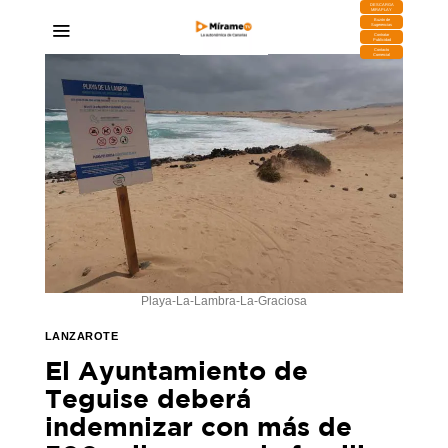
DESCARGA
MIRAPLAY
Buzón de
Sugerencias
Contratar
Publicidad
Contacto
Comercial
Playa-La-Lambra-La-Graciosa
LANZAROTE
El Ayuntamiento de
Teguise deberá
indemnizar con más de