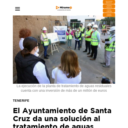
DESCARGA
MIRAPLAY
Buzón de
Sugerencias
Contratar
Publicidad
Contacto
Comercial
La ejecución de la planta de tratamiento de aguas residuales
cuenta con una inversión de más de un millón de euros
TENERIFE
El Ayuntamiento de Santa
Cruz da una solución al
tratamiento de aguas