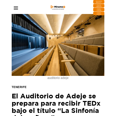
DESCARGA
MIRAPLAY
Buzón de
Sugerencias
Contratar
Publicidad
Contacto
Comercial
auditorio adeje
TENERIFE
El Auditorio de Adeje se
prepara para recibir TEDx
bajo el título “La Sinfonía