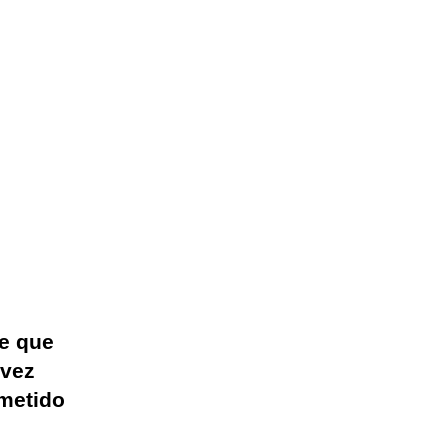
ne que
 vez
 metido