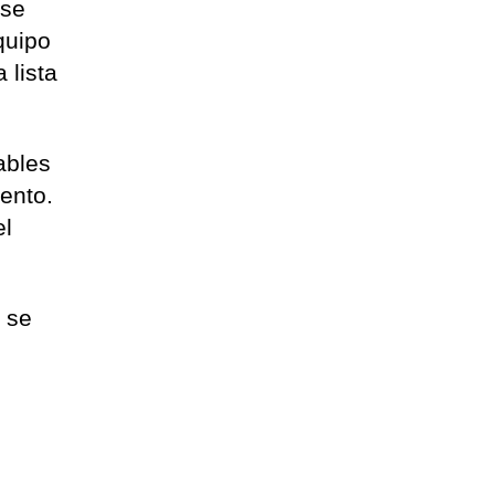
 se
quipo
 lista
ables
iento.
el
, se