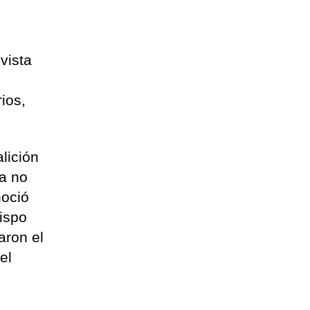
vista
ios,
lición
la no
noció
bispo
aron el
el