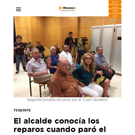
DESCARGA
MIRAPLAY
Buzón de
Sugerencias
Contratar
Publicidad
Contacto
Comercial
Segunda jornada del juicio por el 'Caso Varadero'
TENERIFE
El alcalde conocía los
reparos cuando paró el