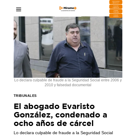
DESCARGA
MIRAPLAY
Buzón de
Sugerencias
Contratar
Publicidad
Contacto
Comercial
Lo declara culpable de fraude a la Seguridad Social entre 2006 y
2010 y falsedad documental
TRIBUNALES
El abogado Evaristo
González, condenado a
ocho años de cárcel
Lo declara culpable de fraude a la Seguridad Social