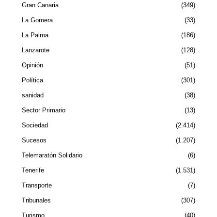
Gran Canaria
349
La Gomera
33
La Palma
186
Lanzarote
128
Opinión
51
Política
301
sanidad
38
Sector Primario
13
Sociedad
2.414
Sucesos
1.207
Telemaratón Solidario
6
Tenerife
1.531
Transporte
7
Tribunales
307
Turismo
40