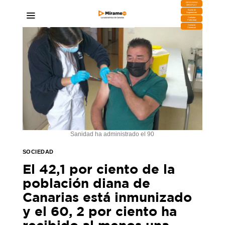
DESCARGA
MIRAPLAY
Buzón de
Sugerencias
Contratar
Publicidad
Contacto
Comercial
Sanidad ha administrado el 90
SOCIEDAD
El 42,1 por ciento de la
población diana de
Canarias está inmunizado
y el 60, 2 por ciento ha
recibido al menos una