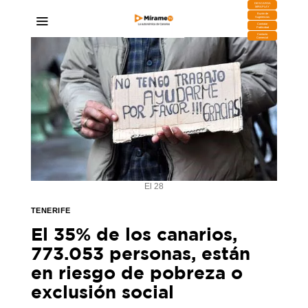
DESCARGA
MIRAPLAY
Buzón de
Sugerencias
Contratar
Publicidad
Contacto
Comercial
El 28
TENERIFE
El 35% de los canarios,
773.053 personas, están
en riesgo de pobreza o
exclusión social