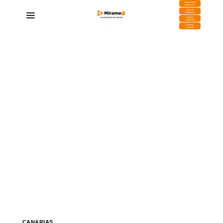
DESCARGA
MIRAPLAY
Buzón de
Sugerencias
Contratar
Publicidad
Contacto
Comercial
CANARIAS