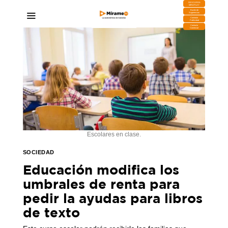
DESCARGA
MIRAPLAY
Buzón de
Sugerencias
Contratar
Publicidad
Contacto
Comercial
Escolares en clase.
SOCIEDAD
Educación modifica los
umbrales de renta para
pedir la ayudas para libros
de texto