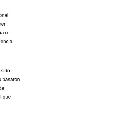
sonal
mer
ia o
dencia
 sido
vo pasaron
 de
el que