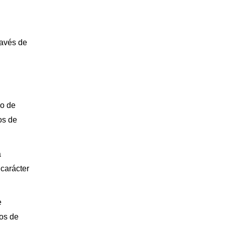
ravés de
so de
os de
a
 carácter
e
tos de