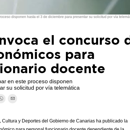
roceso disponen hasta el 3 de diciembre para presentar su solicitud por vía telemá
nvoca el concurso 
tonómicos para
cionario docente
par en este proceso disponen
r su solicitud por vía telemática
 Cultura y Deportes del Gobierno de Canarias ha publicado la
onómico para personal funcionario docente dependiente de la