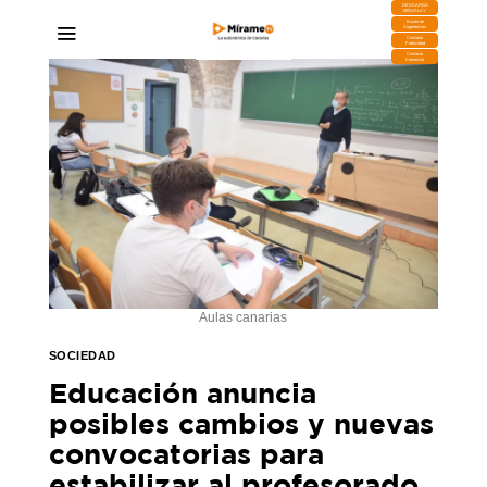
DESCARGA
MIRAPLAY
Buzón de
Sugerencias
Contratar
Publicidad
Contacto
Comercial
Aulas canarias
SOCIEDAD
Educación anuncia
posibles cambios y nuevas
convocatorias para
estabilizar al profesorado