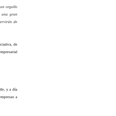
 un orgullo
s una gran
ervirán de
ciativa, de
empresarial
fe, y a día
 empresas a