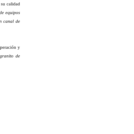
 su calidad
de equipos
n canal de
operación y
granito de