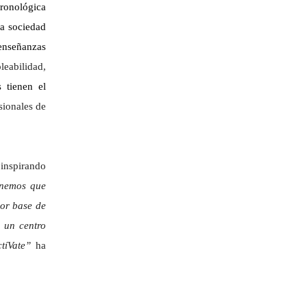
cronológica
la sociedad
 enseñanzas
leabilidad,
 tienen el
sionales de
 inspirando
enemos que
yor base de
n un centro
tíVate”
ha