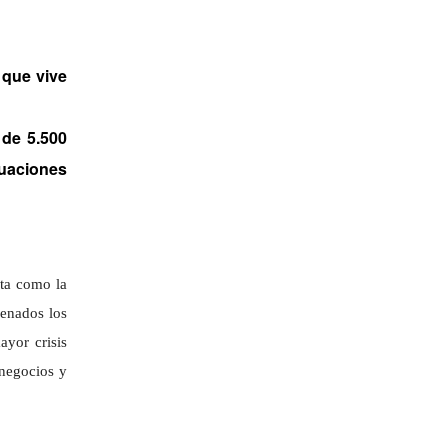
 que vive
 de 5.500
tuaciones
nta como la
denados los
yor crisis
 negocios y