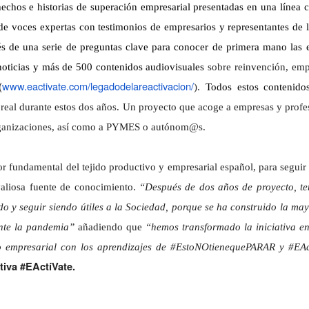
hechos e historias de superación empresarial presentadas en una línea 
 de voces expertas con testimonios de empresarios y representantes de 
ravés de una serie de preguntas clave para conocer de primera mano las
noticias y más de 500 contenidos audiovisuales
sobre reinvención, emp
(
www.eactivate.com/legadodelareactivacion/
).
Todos estos contenidos
real durante estos dos años. Un proyecto que acoge a empresas y profe
organizaciones, así como a PYMES o autónom@s.
bor fundamental del tejido productivo y empresarial español, para seguir
valiosa fuente de conocimiento.
“Después de dos años de proyecto, t
o y seguir siendo útiles a la Sociedad, porque se ha construido la ma
ante la pandemia”
añadiendo que
“hemos transformado la iniciativa e
 empresarial con los aprendizajes de #EstoNOtienequePARAR y #EAc
ativa #EActíVate.