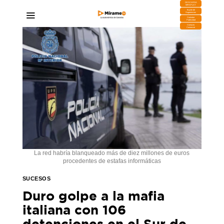
DESCARGA
MIRAPLAY
Buzón de
Sugerencias
Contratar
Publicidad
Contacto
Comercial
La red habría blanqueado más de diez millones de euros
procedentes de estafas informáticas
SUCESOS
Duro golpe a la mafia
italiana con 106
detenciones en el Sur de