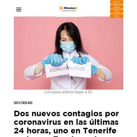
DESCARGA
MIRAPLAY
Buzón de
Sugerencias
Contratar
Publicidad
Contacto
Comercial
Los casos activos bajan a 81
SOCIEDAD
Dos nuevos contagios por
coronavirus en las últimas
24 horas, uno en Tenerife