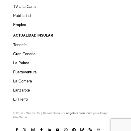
TV a la Carta
Publicidad
Empleo
ACTUALIDAD INSULAR
Tenerife
Gran Canaria
La Palma
Fuerteventura
La Gomera
Lanzarote
El Hierro
©
2026
- Mírame TV | Desarrollado por
angel2cabrera.com
para Grupo
MiraMedia