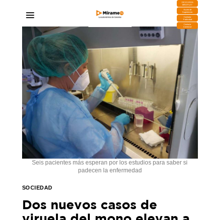
DESCARGA
MIRAPLAY
Buzón de
Sugerencias
Contratar
Publicidad
Contacto
Comercial
Seis pacientes más esperan por los estudios para saber si
padecen la enfermedad
SOCIEDAD
Dos nuevos casos de
viruela del mono elevan a