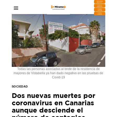
DESCARGA
MIRAPLAY
Buzón de
Sugerencias
Contratar
Publicidad
Contacto
Comercial
Todas las personas asociadas al brote de la residencia de
mayores de Vistabella ya han dado negativo en las pruebas de
Covid-19
SOCIEDAD
Dos nuevas muertes por
coronavirus en Canarias
aunque desciende el