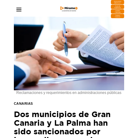
DESCARGA
MIRAPLAY
Buzón de
Sugerencias
Contratar
Publicidad
Contacto
Comercial
Reclamaciones y requerimientos en administraciones públicas
CANARIAS
Dos municipios de Gran
Canaria y La Palma han
sido sancionados por